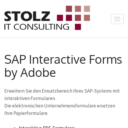
Zum
Inhalt
springen
Stolz IT
(Enter
Consulti
drücken)
SAP Interactive Forms
by Adobe
Erweitern Sie den Einsatzbereich Ihres SAP-Systems mit
interaktiven Formularen.
Die elektronischen Unternehmensformulare ersetzen
Ihre Papierformulare.
Interaktive PDF-Formulare: