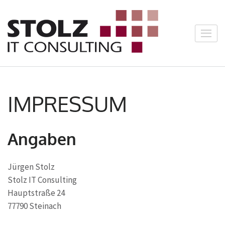
Zum
Inhalt
springen
Stolz IT
(Enter
Consulti
drücken)
IMPRESSUM
Angaben
Jürgen Stolz
Stolz IT Consulting
Hauptstraße 24
77790 Steinach