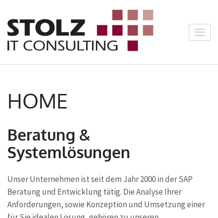
Zum
Inhalt
springen
Stolz IT
(Enter
Consulti
drücken)
HOME
Beratung &
Systemlösungen
Unser Unternehmen ist seit dem Jahr 2000 in der SAP
Beratung und Entwicklung tätig. Die Analyse Ihrer
Anforderungen, sowie Konzeption und Umsetzung einer
für Sie idealen Lösung, gehören zu unseren